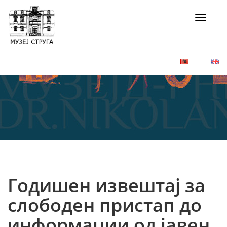
Toggle
navigat
Годишен извештај за
слободен пристап до
информации од јавен