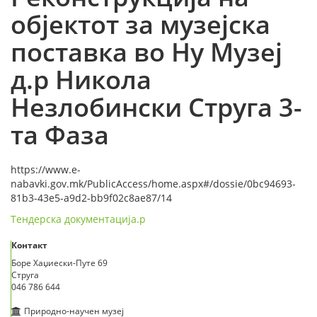
објектот за музејска
поставка во Ну Музеј
д.р Никола
Незлобински Струга 3-
та Фаза
https://www.e-
nabavki.gov.mk/PublicAccess/home.aspx#/dossie/0bc94693-
81b3-43e5-a9d2-bb9f02c8ae87/14
Тендерска документација.р
Контакт
Боре Хаџиески-Путе 69
Струга
046 786 644
Природно-научен музеј