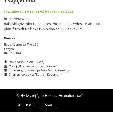
Годишен план за јавни набавки за 2022
https://www.e-
nabavki.gov.mk/PublicAccess/home.aspx#/dossie-annual-
plan/f0252ff1-ef15-4194-b2ba-ae6000a48a71/1
Контакт
Боре Хаџиески-Путе 69
Струга
046 786 644
Природно-научен музеј
Музеј „Д-р Никола Незлобински“
Спомен домот на браќата Миладиновци
Спомен галерија "Вангел Коџоман"
© НУ Музеј “д-р Никола Незлобински“
FACEBOOK
EMAIL