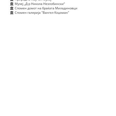
Музеј „Д-р Никола Незлобински“
Спомен домот на браќата Миладиновци
Спомен галерија "Вангел Коџоман"