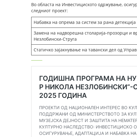
Во областа на Инвестициското одржување, осигур
следниот проект:
Набавка на опрема за систем за рана детекција 
Замена на надворешна столарија-прозорци и вр
Незлобински-Струга
Статичко зајакнување на тавански дел од Управ