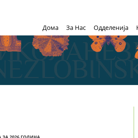
Дома
За Нас
Одделенија
а
 ЗА 202
6
ГОДИНА