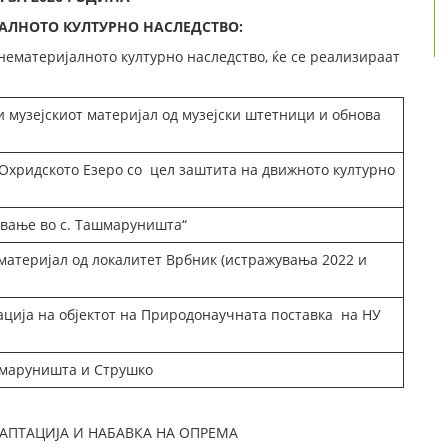
ЈАЛНОТО КУЛТУРНО НАСЛЕДСТВО:
 нематеријалното културно наследство, ќе се реализираат
 музејскиот материјал од музејски штетници и обнова
Охридското Езеро со цел заштита на движното културно
вање во с. Ташмаруништа“
материјал од локалитет Врбник (истражувања 2022 и
ација на објектот на Природонаучната поставка на НУ
шмаруништа и Струшко
АПТАЦИЈА И НАБАВКА НА ОПРЕМА