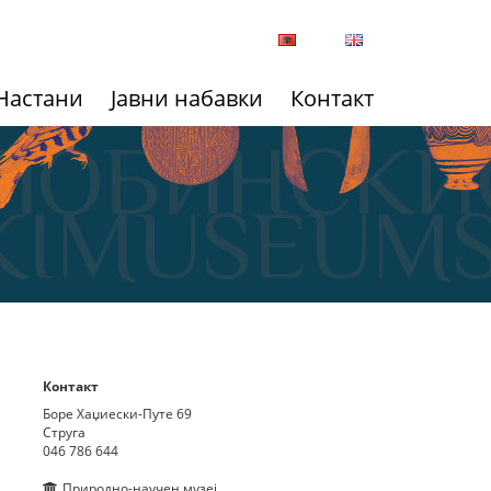
Настани
Јавни набавки
Контакт
Контакт
Боре Хаџиески-Путе 69
Струга
046 786 644
Природно-научен музеј