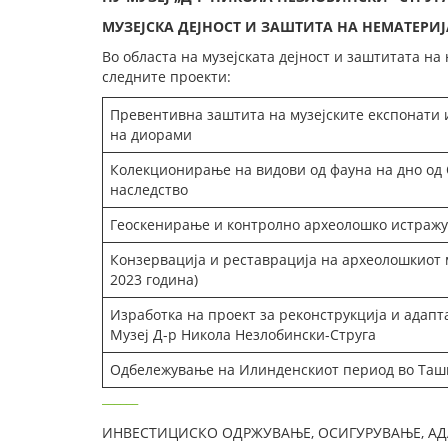
МУЗЕЈСКА ДЕЈНОСТ И ЗАШТИТА НА НЕМАТЕРИ
Во областа на музејската дејност и заштитата на
следните проекти:
Превентивна заштита на музејските експонати и
на диорами
Колекционирање на видови од фауна на дно од 
наследство
Геоскенирање и контролно археолошко истражу
Конзервација и реставрација на археолошкиот 
2023 година)
Изработка на проект за реконструкција и адапт
Музеј Д-р Никола Незлобински-Струга
Одбележување на Илинденскиот период во Та
ИНВЕСТИЦИСКО ОДРЖУВАЊЕ, ОСИГУРУВАЊЕ, АД