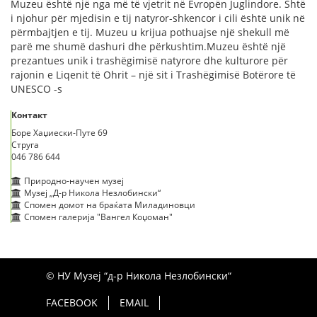
Muzeu është një nga më të vjetrit në Evropën Juglindore. Shtë
i njohur për mjedisin e tij natyror-shkencor i cili është unik në
përmbajtjen e tij. Muzeu u krijua pothuajse një shekull më
parë me shumë dashuri dhe përkushtim.Muzeu është një
prezantues unik i trashëgimisë natyrore dhe kulturore për
rajonin e Liqenit të Ohrit – një sit i Trashëgimisë Botërore të
UNESCO -s
Контакт
Боре Хаџиески-Путе 69
Струга
046 786 644
Природно-научен музеј
Музеј „Д-р Никола Незлобински“
Спомен домот на браќата Миладиновци
Спомен галерија "Вангел Коџоман"
© НУ Музеј “д-р Никола Незлобински“
FACEBOOK
EMAIL